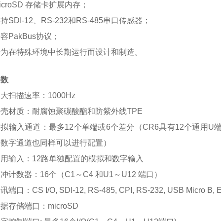
icroSD 存储卡扩展内存；
持SDI-12、RS-232和RS-485串口传感器；
容PakBus协议；
专为在特殊环境中长期运行而设计和制造。
参数
大扫描速率：1000Hz
外壳材质：耐腐蚀聚碳酸酯和防紫外线TPE
模拟输入通道：最多12个单端或6个差分（CR6具有12个通用
及数字通道也同样可以进行配置）
通用输入：12路单独配置的模拟和数字输入
冲计数器：16个（C1～C4 和U1～U12 端口）
讯端口：CS I/O, SDI-12, RS-485, CPI, RS-232, USB Micro B, E
据存储端口：microSD