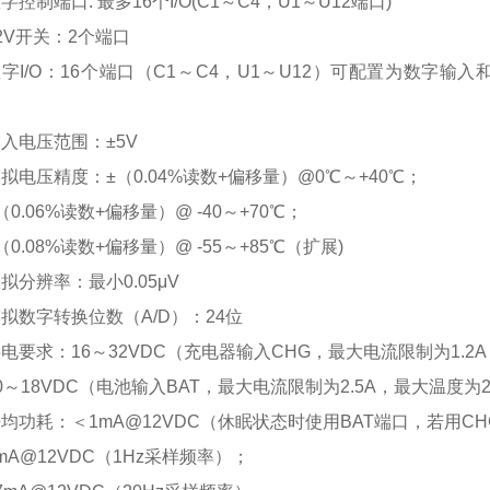
字控制端口: 最多16个I/O(C1～C4，U1～U12端口)
2V开关：2个端口
字I/O：16个端口（C1～C4，U1～U12）可配置为数字输
入电压范围：±5V
拟电压精度：±（0.04%读数+偏移量）@0℃～+40℃；
（0.06%读数+偏移量）@ -40～+70℃；
（0.08%读数+偏移量）@ -55～+85℃（扩展)
拟分辨率：最小0.05μV
拟数字转换位数（A/D）：24位
电要求：16～32VDC（充电器输入CHG，最大电流限制为1.2
0～18VDC（电池输入BAT，最大电流限制为2.5A，最大温度为
平均功耗：
＜1mA@12VDC（休眠状态时使用BAT端口，若用C
mA@12VDC
（1Hz采样频率）；