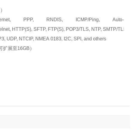
型）
NDIS, ICMP/Ping, Auto-
 Telnet, HTTP(S), SFTP, FTP(S), POP3/TLS, NTP, SMTP/TLS, 
DP, NTCIP, NMEA 0183, I2C, SPI, and others
高可扩展至16GB）