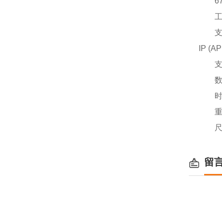
6
工
IP (AP
支
数
时
重
尺
留