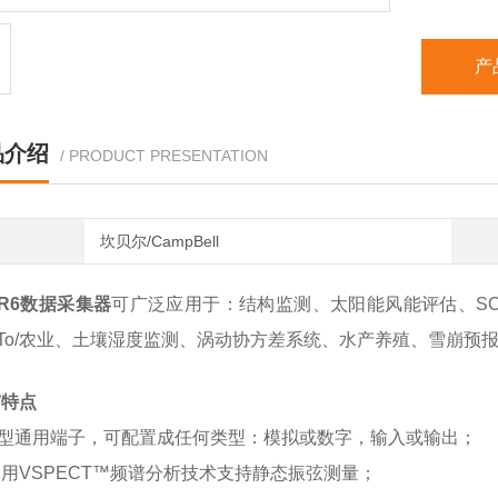
产
品介绍
/ PRODUCT PRESENTATION
坎贝尔/CampBell
R6数据采集器
可广泛应用于：结构监测、太阳能风能评估、S
To/农业、土壤湿度监测、涡动协方差系统、水产养殖、雪崩预
与特点
U型通用端子，可配置成任何类型：模拟或数字，输入或输出；
用VSPECT™频谱分析技术支持静态振弦测量；