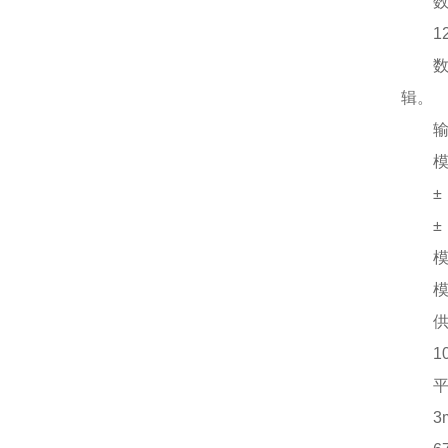
数
1
数
辑。
输
模
±
±
模
模
供
1
3