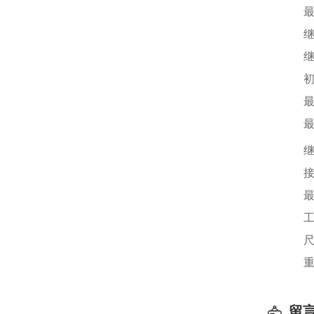
最
继
初
最
最
继
接
最
工
尺
重
留