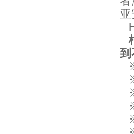
者
亚
到