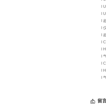
l
U
l
U
l
l
l
l
C
l
H
l
l
C
l
H
l
留