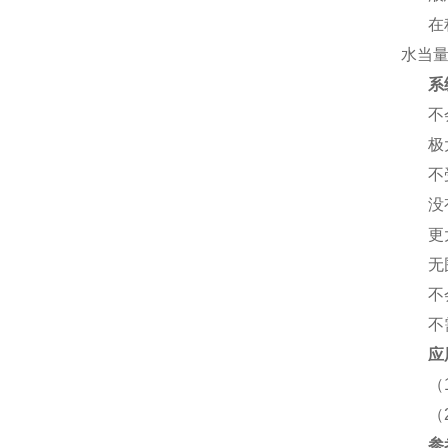
在
水当
系
不
极
不
没
更
无
不
不
应
（
（
参