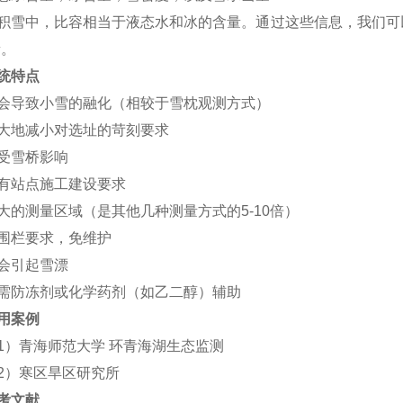
积雪中，比容相当于液态水和冰的含量。通过这些信息，我们可
量。
统
特点
会导致小雪的融化（相较于雪枕观测方式）
大地减小对选址的苛刻要求
受雪桥影响
有站点施工建设要求
大的测量区域（是其他几种测量方式的
5-10倍）
围栏要求，免维护
会引起雪漂
需防冻剂或化学药剂（如乙二醇）辅助
用案例
1）青海师范大学 环青海湖生态监测
2）寒区旱区研究所
考文献