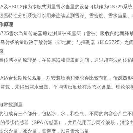
PA及SSG-2作为接触式测量雪水当量的设备可以作为CS725
级雪特性分析系统可以用来连续监测雪深、雪密度、雪水当量、
作原理
S725雪水当量传感器通过测量被积雪层（雪被）吸收的地面释
马射线的量取决于放射源（即地面）与探测器（即CS725）之
深
量传感器的原理是，在传感器和雪表面之间，通过超声波的传输
。
PA适合长期原位观测，对安装场地和要求会比较苛刻。传感器
电常数，来得出雪水当量、平均雪密度还有液态水含量。理论依据
的
电常数测量
的组成有三个部分，包括冰，水，和空气。不同的内容会产生不
坦的带状传感器（
SPA 传感器），并且使用至少两个波段，消除
态水含量，冰含量，雪密度，以及雪水当量