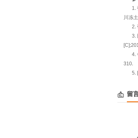
1
川冻土
2
3
[C];2
4.
310.
5
留