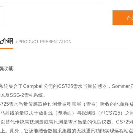
产
品介绍
/ PRODUCT PRESENTATION
统功能
系统集合了
Campbell公司的CS725雪水当量传感器，Sommer公司
）以及SSG-2雪枕系统。
S725雪水当量传感器通过测量被积雪层（雪被）吸收的地面释
马射线的量取决于放射源（即地面）与探测器（即CS725）之间介
以替代传统雪枕测量或雪尺测量雪水当量的优良仪器。CS725要
器上。此外，它还能结合数据采集器的无线通讯功能实现远程站