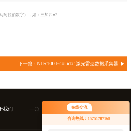
写阿拉伯数字），如：三加四=7
下一篇：
NLR100-EcoLidar 激光雷达数据采集器
在线交流
于我们
联系我们
留言咨询
咨询热线：15751707168