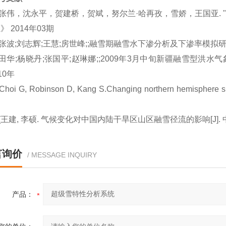
. 张伟，沈永平，贺建桥，贺斌，努尔兰·哈再孜，雪娇，王国亚.
》 2014年03期
. 张波;刘志辉;王慧;房世峰;;融雪期融雪水下渗分析及下渗率模拟研究[
. 田华;杨晓丹;张国平;赵琳娜;;
2009年3月中旬新疆融雪型洪水
010年
 Choi G, Robinson D, Kang S.Changing northern hemisphere sno
. [王建, 李硕. 气候变化对中国内陆干旱区山区融雪径流的影响[J]. 中国科学: D
言询价
/ MESSAGE INQUIRY
产品：