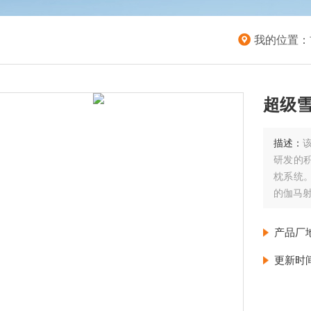
我的位置：
超级
描述：
该
研发的积雪
枕系统。
的伽马射
产品厂
更新时