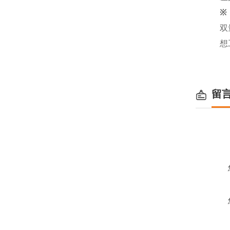
双
想
留