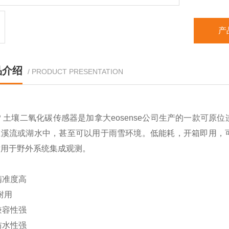
产
品介绍
/ PRODUCT PRESENTATION
GP 土壤二氧化碳传感器
是加拿大
eosense
公司生产的一款
可原位
在溪流或湖水中，甚至可以用于雨雪环境。低能耗，开箱即用，
适用于野外系统集成观测。
精准度高
耐用
兼容性强
防水性强