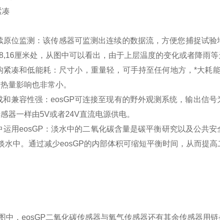
紧凑
续原位监测：该传感器可监测出连续的数据流，方便您捕捉试验
,8,16厘米处，从图中可以看出，由于上层温度的变化或者降
构紧凑和低能耗：尺寸小，重量轻，可手持至任何地方，
*
大耗
的热量影响也非常小。
成和兼容性强：
eosGP可连接至现有的野外观测系统，输出信号
感器一样由5V或者24V直流电源供电。
中运用
eosGP：淡水中的二氧化碳含量是碳平衡研究以及公共安
淡水中。通过减少eosGP的内部体积可缩短平衡时间，从而提
图中，eosGP二氧化碳传感器与氧气传感器还有其余传感器用