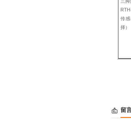
三脚
RTH
传感
择）
留