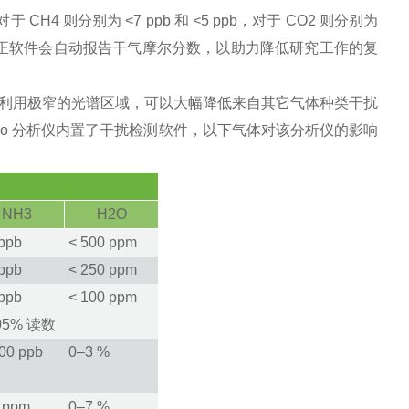
，对于 CH
4
则分别为 <7 ppb 和 <5 ppb，对于 CO
2
则分别为
pb。水校正软件会自动报告干气摩尔分数，以助力降低研究工作的复
利用极窄的光谱区域，可以大幅降低来自其
它气体种类干扰
ro
分析仪内置了干扰检
测软件，以下气体对该分析仪的影响
NH
3
H
2
O
ppb
<
500
ppm
ppb
<
250
ppm
ppb
<
100
ppm
.05% 读数
00
ppb
0–3
%
2
ppm
0–7
%