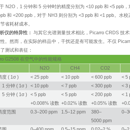
于
N
2
O，1 分钟和 5 分钟时的精度分别为 <10 ppb 和 <5 ppb
 ppb 和 <200 ppb，对于 NH
3
则分别为 <3 ppb 和 <1 p
并节省耗材成本。
析仪的特异性：
与其它光谱测量技术相比，
Picarro
CRDS
技术
能性。然而，在实际的样品中，干扰还是有可能发生。不仅
Picar
过了测试和表征：
arro G2508 在空气中的性能规格
N
2
O
CH
4
CO
2
 ( 1σ )
<
25
ppb
<
10
ppb
<
600
ppb
<
5
 分钟 ( 1σ )
<
10
ppb
<
7
ppb
<
300
ppb
<
3
 分钟 ( 1σ )
<
5
ppb
<
5
ppb
<
200
ppb
<
1
+0.008% 读数
+0.02% 读数
+0.05% 读数
+0
精度范围
0.3–200
ppm
1.5–12
ppm
380–
0–3
5000
ppm
范围
0–400
ppm
0.5–15
ppm
0.02–2
%
0–