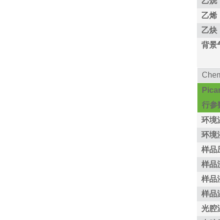
乙烷
乙烯
乙炔
背景
Che
Pic
行参
环境
环境
样品
样品
样品
样品
光腔