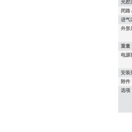
光腔
闭路 
进气
外形
重量
电源
安装
附件
选项