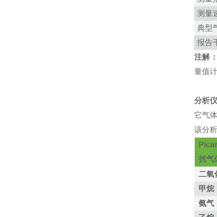
测量
典型
报告
注解
量值
分析
它气
该分
Pic
扰气
二氧
甲烷
氨气