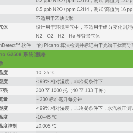
0.2
ppb
N
2
O
/
ppm
C
2
H
6
，
测试*高值为
120
p
0.5
ppb
N
2
O
/
ppm
C
2
H
4
，
测试*高值为
16
p
不适用于乙炔实验
气体
设计用于环境空气中，不适用于组分变化剧烈
N
2
、O
2
、H
2
、He
等背景气体
mDetect™ 软件
*的 Picarro 算法检测并标记由于光谱干扰
arro G2508 系统运
规格
数
温度
10–35 ℃
湿度
< 99% 相对湿度，非冷凝条件下
压强
300 至 1000 托（40 至 133 千帕）
流量
~ 230 标准毫升每分钟
湿度
< 99% 相对湿度，非冷凝条件下，水汽校正测试至
温度
-10–45 ℃
温度控制
±0.005 ℃