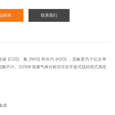
品咨询
联系我们
碳 (CO
2
)、氨 (NH
3
) 和水汽 (H
2
O) ，灵敏度为十亿分率
忽略不计。G2508 痕量气体分析仪可在开放式或封闭式系统
集成