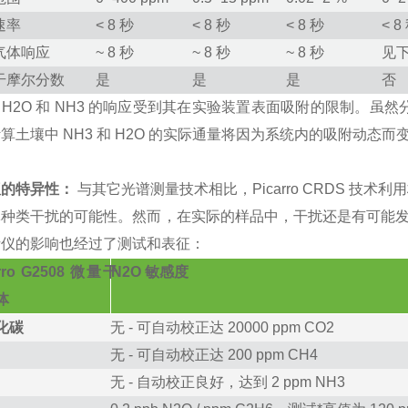
速率
< 8 秒
< 8 秒
< 8 秒
< 8
气体响应
~
8
秒
~
8
秒
~
8
秒
见
干摩尔分数
是
是
是
否
：
H
2
O
和
NH
3
的响应受到其在实验装置表面吸附的限制。虽然
计算土壤中
NH
3
和
H
2
O
的实际通量将因为系统内的吸附动态而
仪的特异性：
与其它光谱测量技术相比，
Picarro
CRDS
技术利用
体种类干扰的可能性。然而，在实际的样品中，干扰还是有可能
析仪的影响也经过了测试和表征：
arro G2508 微量干
N
2
O 敏感度
体
化碳
无
-
可自动校正达
20000
ppm
CO
2
无
-
可自动校正达
200
ppm
CH
4
无 - 自动校正良好，达到
2
ppm
NH
3