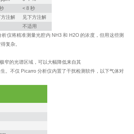
 秒
< 8 秒
下方注解
见下方注解
不适用
分析仪将精准测量光腔内
NH
3
和
H
2
O
的浓度，但用这些测
变得复杂。
极窄的光谱区域，可以大幅降低来自其
发生。不仅
Picarro
分析仪内置了干扰检
测软件，以下气体对