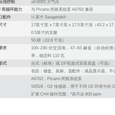
压强控制
±0.0002 大气压
/ 再循环能力
与 Picarro 闭路系统泵 A0702 兼容
口配件
¼
英寸
Swagelok®
尺寸
17英寸宽
x
7英寸高
x
17.5英寸深（43.2
x
17
0.5英寸的支腿
50 磅（22.6 千克）
要求
100–240
伏交流电
，47–63
赫兹
（自动侦测
率，稳态时
110
瓦
形式
台式（标准）或 19"机架式安装底盘（可选）
包括：键盘、鼠标。选配件：液晶显示器。不
A0702：Picarro 闭路系统泵
S0528：O
2
传感器，用于不同
O
2
环境中的
扩展
CH
4
操作范围，*高可达
800
ppm