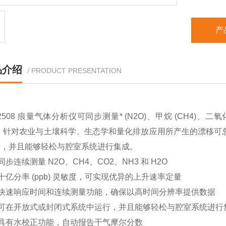
产
品介绍
/ PRODUCT PRESENTATION
2508 痕量气体分析仪可同步测量* (N
2
O)、甲烷 (CH
4
)、二氧化
b)，针对农业与土壤科学、生态学和量化排放应用所产生的漂移可
行，并且能够轻松与腔室系统进行集成。
同步连续测量
N
2
O、CH
4
、
CO
2
、
NH
3
和 H
2
O
十亿分率
(ppb) 灵敏度，可实现优异的上升速率定量
快速响应时间和连续测量功能，确保以高时间分辨率提供数据
可在开放式或封闭式系统中运行，并且能够轻松与腔室系统进行
具有水校正功能，自动报告干气摩尔分数