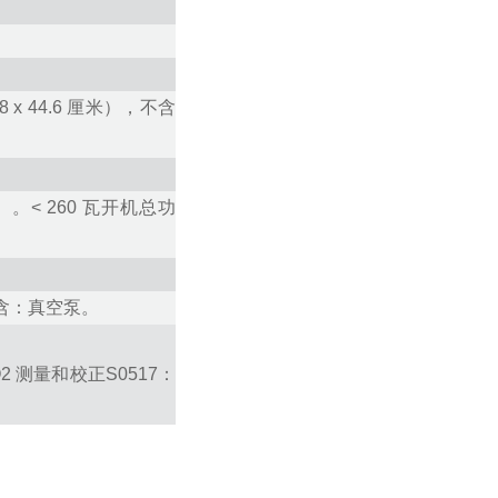
.8
x
44.6
厘米
）
，不含
）
。<
260
瓦开机总功
含：真空泵。
O
2
测量和校正
S0517：