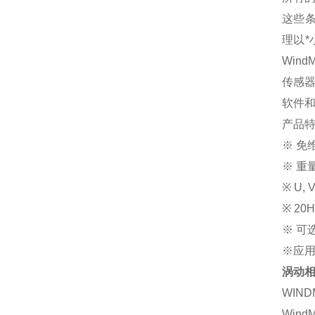
这些条
理以*
Win
传感器
软件和
产品
※ 免
※ 重
※ U,
※ 20
※ 可
※应
涡动
WIN
Win