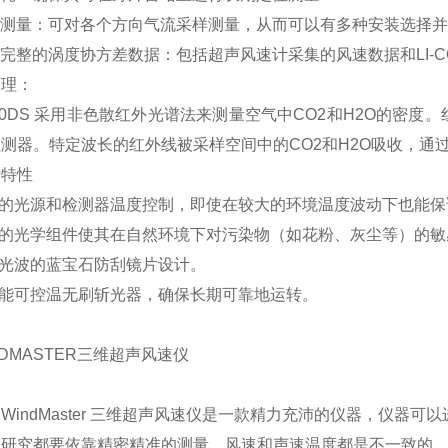
连续测量：可对各个方向气流采样测量，从而可以有多种安装选择
记录完整的涡度协方差数据：包括超声风速计采集的风速数据和LI-C
原理：
7500DS 采用非色散红外光谱法来测量空气中CO2和H2O的
测器。特定波长的红外线被采样空间中的CO2和H2O吸收，通过
新特性
准的光源和检测器温度控制，即使在较大的环境温度波动下也能
密的光学组件使其在自然环境下对污染物（如花粉、灰尘等）的
殊光波的蓝宝石防刮镜片设计。
性能可控温无刷斩光器，确保长期可靠地运转。
INDMASTER三维超声风速仪
WindMaster 三维超声风速仪是一款精力充沛的仪器，仪器
的研究都要依靠精密精准的测量，风速和声速温度都是不一致的