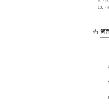
9.《
10.
留