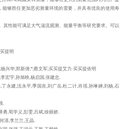
料制造，能够胜任更加恶劣测量环境的需要，并具有优良的使用寿
T）。其性能可满足大气湍流观测、能量平衡等研究要求。可以
买买提明
杨兴华;郑新倩;*;蔡文军;买买提艾力·买买提依明
,李宏宇,孙旭映,杨启国,张建忠.
丁永建,沈永平,季国良,刘广岳,杜二计,肖瑶,孙琳婵,刘杨,石
强.
勇,荀学义,彭雯,吕斌,徐丽娇.
何清,李兰兰,王晶.