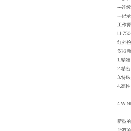
---
---
工作
LI-
红外检
仪器
1.精
2.精
3.特
4.高
4.W
新型的
所有