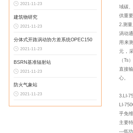
2021-11-23
域碳
供重
建筑物研究
2.测
2021-11-23
涡动
分体式开路涡动协方差系统OPEC150
用来测
2021-11-23
元，
（Ts
BSRN基准辐射站
直接
2021-11-23
心。
防火气象站
2021-11-23
3.L
LI-
乎免
主要
---