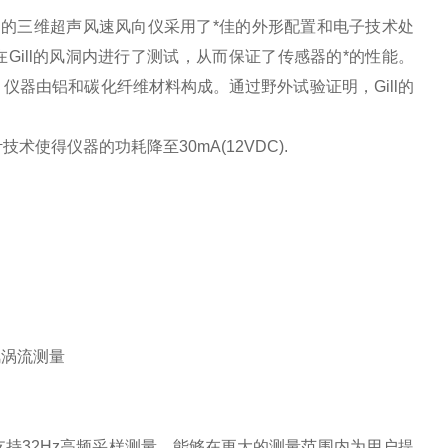
l的三维超声风速风向仪采用了*佳的外形配置和电子技术处
在Gill的风洞内进行了测试，从而保证了传感器的*的性能。
Hz。仪器由铝和碳化纤维材料构成。通过野外试验证明，Gill的
使得仪器的功耗降至30mA(12VDC).
风涡流测量
/s，支持32Hz高频采样测量，能够在更大的测量范围内为用户提