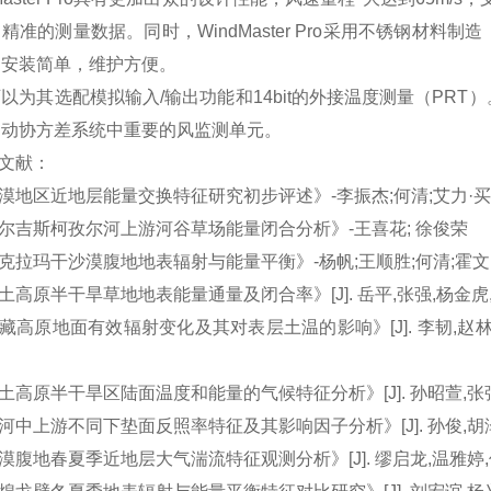
精准的测量数据。同时，WindMaster Pro采用不锈钢材
它安装简单，维护方便。
以为其选配模拟输入/输出功能和14bit的外接温度测量（PR
涡动协方差系统中重要的风监测单元。
考文献：
沙漠地区近地层能量交换特征研究初步评述》-李振杰;何清;艾力·
吉尔吉斯柯孜尔河上游河谷草场能量闭合分析》-王喜花; 徐俊荣
塔克拉玛干沙漠腹地地表辐射与能量平衡》-杨帆;王顺胜;何清;霍文;
黄土高原半干旱草地地表能量通量及闭合率》[J]. 岳平,张强,杨金虎
青藏高原地面有效辐射变化及其对表层土温的影响》[J]. 李韧,赵林,
黄土高原半干旱区陆面温度和能量的气候特征分析》[J]. 孙昭萱,张
黑河中上游不同下垫面反照率特征及其影响因子分析》[J]. 孙俊,胡泽
沙漠腹地春夏季近地层大气湍流特征观测分析》[J]. 缪启龙,温雅婷,