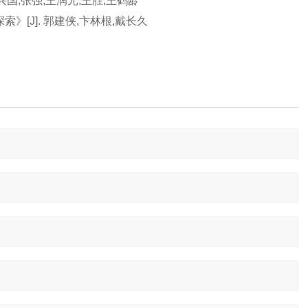
兴国,张强,王润元,王胜,王鹤龄
[J]. 郭建侠,卞林根,戴长久