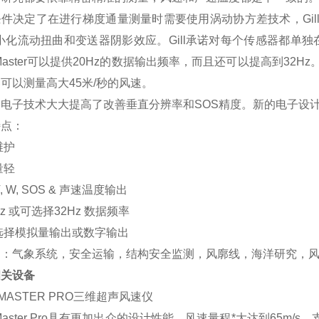
件决定了在进行梯度通量测量时需要使用涡动协方差技术，Gil
小化流动扭曲和变送器阴影效应。Gill承诺对每个传感器都单独
dMaster可以提供20Hz的数据输出频率，而且还可以提高到32
可以测量高大45米/秒的风速。
电子技术大大提高了改善垂直分辨率和SOS精度。新的电子设计技术
特点：
维护
量轻
 V, W, SOS & 声速温度输出
Hz 或可选择32Hz 数据频率
选择模拟量输出或数字输出
用：气象系统，安全运输，结构安全监测，风廓线，海洋研究，
相关设备
DMASTER PRO三维超声风速仪
dMaster Pro具有更加出众的设计性能，风速量程*大达到65m