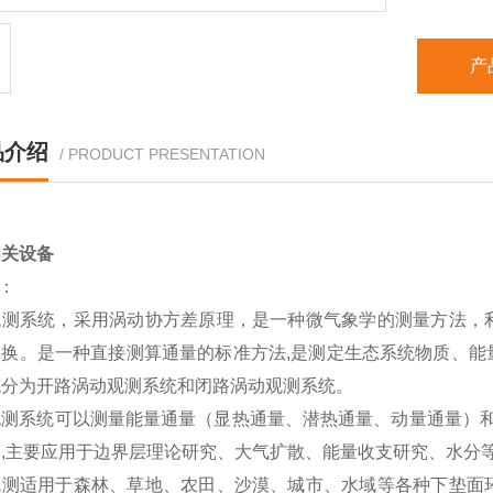
产
品介绍
/ PRODUCT PRESENTATION
相关设备
述：
观测系统，采用涡动协方差原理，是一种微气象学的测量方法，
交换。是一种直接测算通量的标准方法,是测定生态系统物质、能
统分为开路涡动观测系统和闭路涡动观测系统。
测系统可以测量能量通量（显热通量、潜热通量、动量通量）和物质通量（
等,主要应用于边界层理论研究、大气扩散、能量收支研究、水分
观测适用于森林、草地、农田、沙漠、城市、水域等各种下垫面