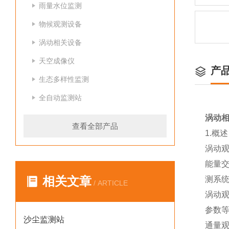
雨量水位监测
物候观测设备
涡动相关设备
天空成像仪
产
生态多样性监测
全自动监测站
涡动
查看全部产品
1.概
涡动
能量
相关文章
测系
/ ARTICLE
涡动观
参数
沙尘监测站
通量