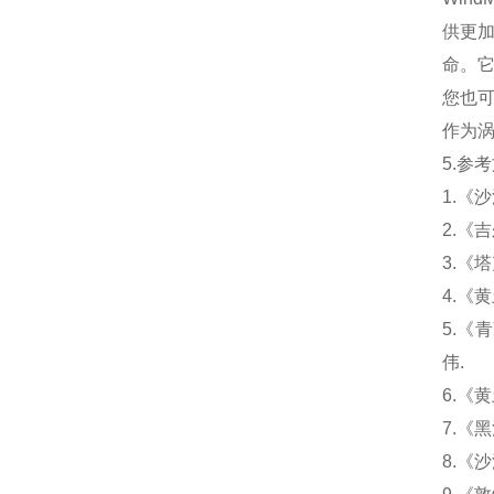
供更加
命。
您也可
作为
5.参
1.《
2.《
3.《
4.《
5.《
伟.
6.《
7.《
8.《