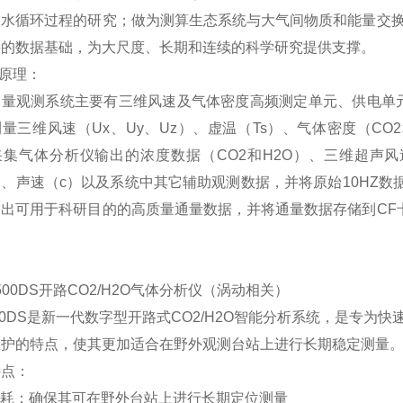
、水循环过程的研究；做为测算生态系统与大气间物质和能量交换
要的数据基础，为大尺度、长期和连续的科学研究提供支撑。
量原理：
通量观测系统主要有三维风速及气体密度高频测定单元、供电单
量三维风速（Ux、Uy、Uz）、虚温（Ts）、气体密度（C
采集气体分析仪输出的浓度数据（CO2和H2O）、三维超声风
）、声速（c）以及系统中其它辅助观测数据，并将原始10HZ
输出可用于科研目的的高质量通量数据，并将通量数据存储到CF
I-7500DS开路CO2/H2O气体分析仪（涡动相关）
7500DS是新一代数字型开路式CO2/H2O智能分析系统，是专
维护的特点，使其更加适合在野外观测台站上进行长期稳定测量
特点：
低功耗：确保其可在野外台站上进行长期定位测量