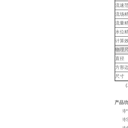
流速
流场
流量
水位
计算
物理
直径
方形
尺寸
（
产品
l
支持
l
支持