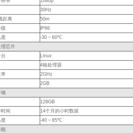
分辨率
1080p
30Hz
视距离
50m
等级
IP66
温度
-30 ~ 60℃
处理芯片
平台
Linux
4核处理器
效率
2GHz
2GB
存储
128GB
持时间
14个月的小时数据
温度
-40 ~ 85℃
性能