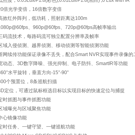
低照度，
0.05Lux/F1.6(彩色),0.01Lux/F1.6(黑白) ,0 Lux with IR
20倍光学变倍，16倍数字变倍
高效红外阵列，低功耗，照射距离达
100m
1080p@60fps、960p@60fps、720p@60fps高帧率输出
三码流技术，每路码流可独立配置分辨率及帧率
区域入侵侦测、越界侦测、移动侦测等智能侦测功能
断网续传功能保证录像不丢失，配合
Smart NVR实现事件录
宽动态、
3D数字降噪、强光抑制、电子防抖、SmartIR等功能
360°水平旋转，垂直方向-15°-90°
300个预置位，8条巡航扫描
3D定位，可通过鼠标框选目标以实现目标的快速定位与捕捉
定时抓图与事件抓图功能
区域曝光与区域聚焦功能
中心镜像功能
定时任务、一键守望、一键巡航功能