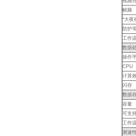
视频
帧频
*大夜
防护
工作
数据
操作
CPU
计算
闪存
数据
容量
可支
工作
测速