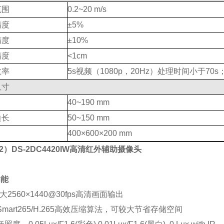
范围
0.2~20 m/s
精度
±5%
精度
±10%
精度
<
1cm
效率
5s视频（1080p，20Hz）处理时间小于70s
尺寸
40~190 mm
边长
50~150 mm
400×600×200 mm
2）DS-2DC4420IW高清红外辅助摄像头
功能
*大
2560×1440@30fps高清画面输出
Smart265/H.265高效压缩算法，可较大节省存储空间