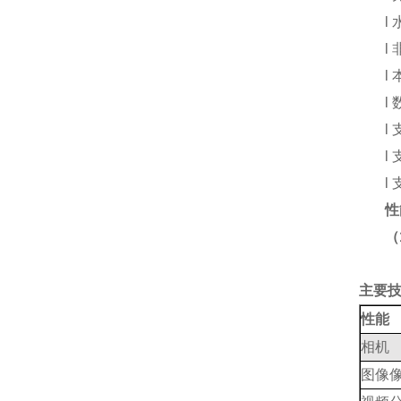
l
l
l
l
l
l
l
性
（
主要
性能
相机
图像