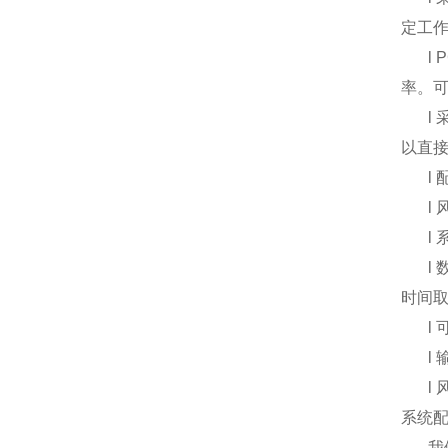
定工
l
率。
l
以直
l
l
l
l
时间取
l
l
l
系统
我