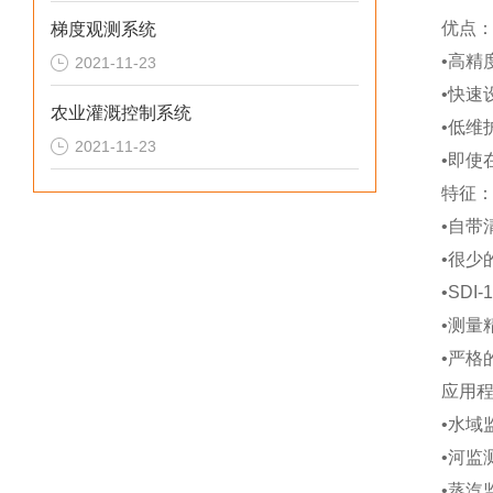
优点
梯度观测系统
•
高精
2021-11-23
•
快速
农业灌溉控制系统
•
低维
2021-11-23
•
即使
特征
•
自带
•
很少
•SDI-
•
测量
•
严格
应用
•
水域
•
河监
•
蒸汽