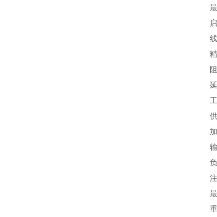
最
启
线
精
阻
延
工
供
加
输
负
最
重