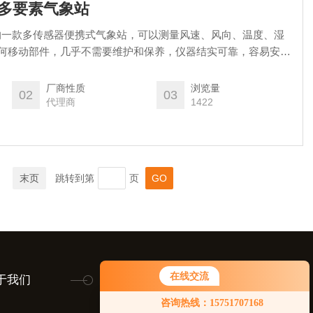
式多要素气象站
司推出的一款多传感器便携式气象站，可以测量风速、风向、温度、湿
有任何移动部件，几乎不需要维护和保养，仪器结实可靠，容易安
装在直径*大50mm的垂直管上。低功耗使得MetPak可安...
厂商性质
浏览量
02
03
代理商
1422
末页
跳转到第
页
在线交流
于我们
联系我们
留言咨询
您好！欢迎前来咨询，很高兴为您
咨询热线：15751707168
服务，请问您要咨询什么问题呢？