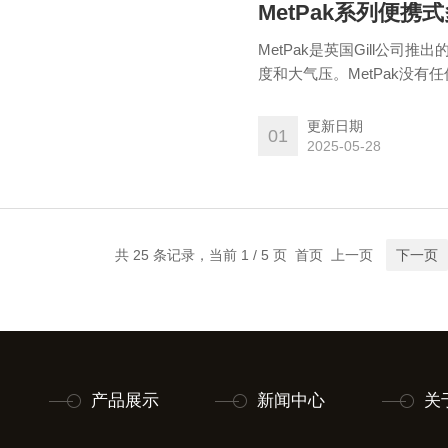
MetPak系列便携
MetPak是英国Gill公
度和大气压。MetPak没
装，使用坚固的U型螺栓，可安
更新日期
01
2025-05-28
共 25 条记录，当前 1 / 5 页 首页 上一页
下一页
产品展示
新闻中心
关