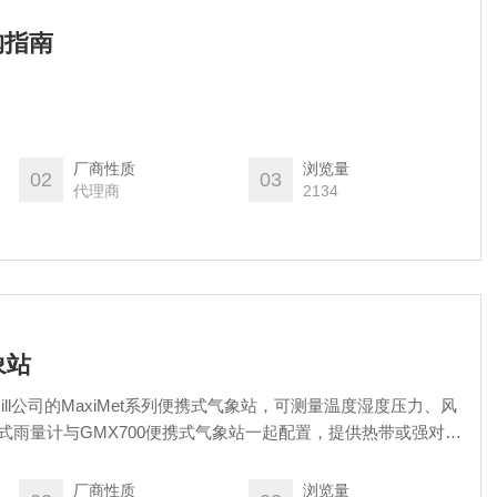
购指南
厂商性质
浏览量
02
03
代理商
2134
象站
ill公司的MaxiMet系列便携式气象站，可测量温度湿度压力、风
斗式雨量计与GMX700便携式气象站一起配置，提供热带或强对流
厂商性质
浏览量