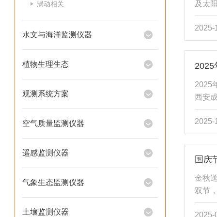
及太
涡动相关
资源
2025-
捉18
水文与海洋监测仪器
空成
作，
植物生理生态
20
头采用
光率
202
均能
观测系统方案
西安
片，有.
地理
2025-
的交
空气质量监测仪器
新。
次会议
遥感监测仪器
国庆
化碳水
记式⽔
金秋
气象生态监测仪器
为地理
双节
圆月
土壤监测仪器
2025-
刻，